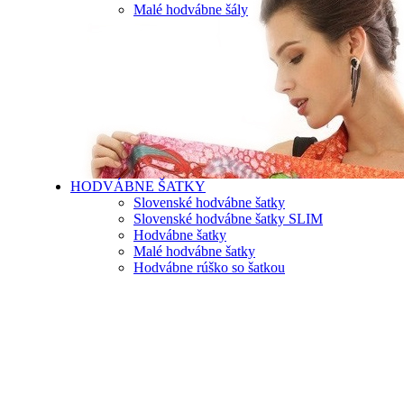
Malé hodvábne šály
HODVÁBNE ŠATKY
Slovenské hodvábne šatky
Slovenské hodvábne šatky SLIM
Hodvábne šatky
Malé hodvábne šatky
Hodvábne rúško so šatkou