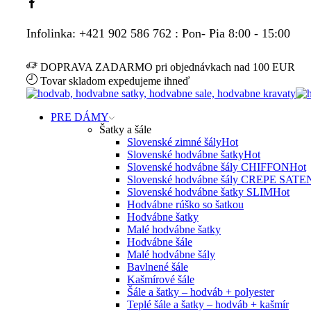
Facebook
Infolinka: +421 902 586 762 : Pon- Pia 8:00 - 15:00
DOPRAVA ZADARMO pri objednávkach nad 100 EUR
Tovar skladom expedujeme ihneď
PRE DÁMY
Šatky a šále
Slovenské zimné šály
Hot
Slovenské hodvábne šatky
Hot
Slovenské hodvábne šály CHIFFON
Hot
Slovenské hodvábne šály CREPE SATE
Slovenské hodvábne šatky SLIM
Hot
Hodvábne rúško so šatkou
Hodvábne šatky
Malé hodvábne šatky
Hodvábne šále
Malé hodvábne šály
Bavlnené šále
Kašmírové šále
Šále a šatky – hodváb + polyester
Teplé šále a šatky – hodváb + kašmír