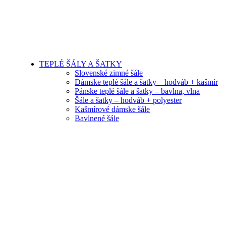
TEPLÉ ŠÁLY A ŠATKY
Slovenské zimné šále
Dámske teplé šále a šatky – hodváb + kašmír
Pánske teplé šále a šatky – bavlna, vlna
Šále a šatky – hodváb + polyester
Kašmírové dámske šále
Bavlnené šále