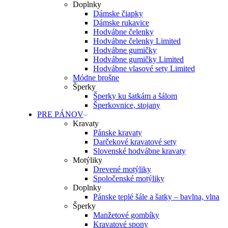
Doplnky
Dámske čiapky
Dámske rukavice
Hodvábne čelenky
Hodvábne čelenky Limited
Hodvábne gumičky
Hodvábne gumičky Limited
Hodvábne vlasové sety Limited
Módne brošne
Šperky
Šperky ku šatkám a šálom
Šperkovnice, stojany
PRE PÁNOV
Kravaty
Pánske kravaty
Darčekové kravatové sety
Slovenské hodvábne kravaty
Motýliky
Drevené motýliky
Spoločenské motýliky
Doplnky
Pánske teplé šále a šatky – bavlna, vlna
Šperky
Manžetové gombíky
Kravatové spony