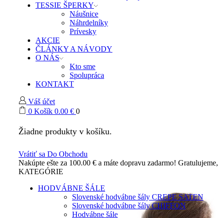
TESSIE ŠPERKY
Náušnice
Náhrdelníky
Prívesky
AKCIE
ČLÁNKY A NÁVODY
O NÁS
Kto sme
Spolupráca
KONTAKT
Váš účet
0
Košík
0.00
€
0
Žiadne produkty v košíku.
Vrátiť sa Do Obchodu
Nakúpte ešte za
100.00
€
a máte dopravu zadarmo!
Gratulujeme
KATEGÓRIE
HODVÁBNE ŠÁLE
Slovenské hodvábne šály CREPE SATEN
Slovenské hodvábne šály CHIFFON
Hodvábne šále