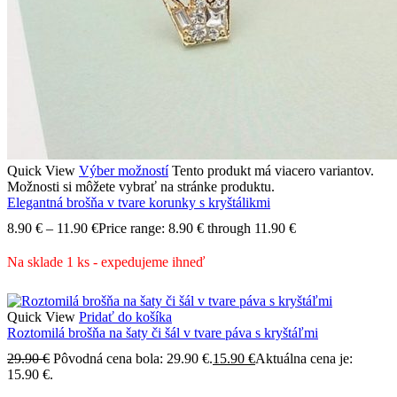
Quick View
Výber možností
Tento produkt má viacero variantov.
Možnosti si môžete vybrať na stránke produktu.
Elegantná brošňa v tvare korunky s kryštálikmi
8.90
€
–
11.90
€
Price range: 8.90 € through 11.90 €
Na sklade 1 ks - expedujeme ihneď
Quick View
Pridať do košíka
Roztomilá brošňa na šaty či šál v tvare páva s kryštáľmi
29.90
€
Pôvodná cena bola: 29.90 €.
15.90
€
Aktuálna cena je:
15.90 €.