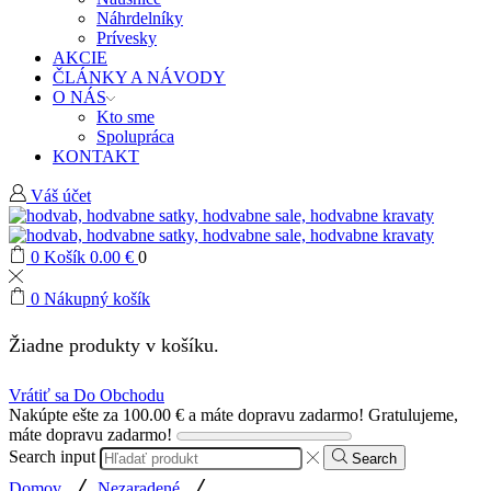
Náhrdelníky
Prívesky
AKCIE
ČLÁNKY A NÁVODY
O NÁS
Kto sme
Spolupráca
KONTAKT
Váš účet
0
Košík
0.00
€
0
0
Nákupný košík
Žiadne produkty v košíku.
Vrátiť sa Do Obchodu
Nakúpte ešte za
100.00
€
a máte dopravu zadarmo!
Gratulujeme,
máte dopravu zadarmo!
Search input
Search
/
/
Domov
Nezaradené