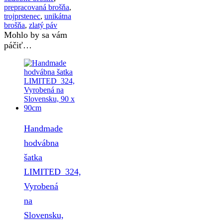
prepracovaná brošňa
,
trojprstenec
,
unikátna
brošňa
,
zlatý páv
Mohlo by sa vám
páčiť…
Handmade
hodvábna
šatka
LIMITED_324,
Vyrobená
na
Slovensku,