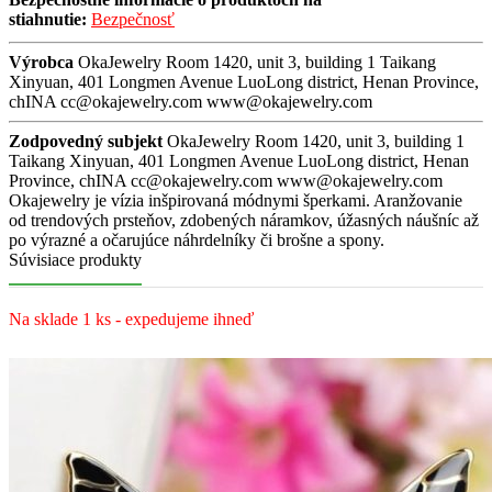
stiahnutie:
Bezpečnosť
Výrobca
OkaJewelry Room 1420, unit 3, building 1 Taikang
Xinyuan, 401 Longmen Avenue LuoLong district, Henan Province,
chINA cc@okajewelry.com www@okajewelry.com
Zodpovedný subjekt
OkaJewelry Room 1420, unit 3, building 1
Taikang Xinyuan, 401 Longmen Avenue LuoLong district, Henan
Province, chINA cc@okajewelry.com www@okajewelry.com
Okajewelry je vízia inšpirovaná módnymi šperkami. Aranžovanie
od trendových prsteňov, zdobených náramkov, úžasných náušníc až
po výrazné a očarujúce náhrdelníky či brošne a spony.
Súvisiace produkty
Na sklade 1 ks - expedujeme ihneď