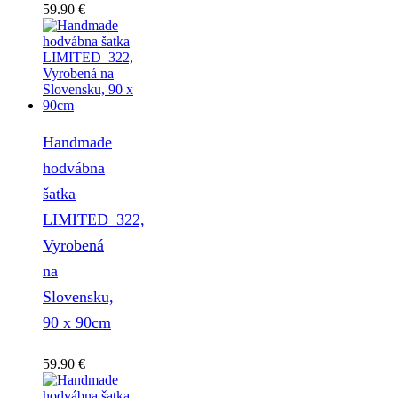
59.90
€
Handmade
hodvábna
šatka
LIMITED_322,
Vyrobená
na
Slovensku,
90 x 90cm
59.90
€