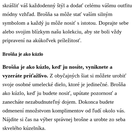
skrášliť váš každodenný štýl a dodať celému vášmu outfitu
módny vzhľad. Brošňa sa môže stať vaším silným
symbolom a každý ju môže nosiť s istotou. Doprajte sebe
alebo svojim blízkym našu kolekciu, aby ste boli vždy
pripravení na akúkoľvek príležitosť.
Brošňa je ako kúzlo
Brošňa je ako kúzlo, keď ju nosíte, vyniknete a
vyzeráte príťažlivo.
Z obyčajných šiat si môžete urobiť
svoje osobné umelecké dielo, ktoré je jedinečné. Brošňa
ako kúzlo, keď ju budete nosiť, upútate pozornosť a
zanecháte nezabudnuteľný dojem. Dokonca budete
odmenení množstvom komplimentov od ľudí okolo vás.
Nájdite si čas na výber správnej brošne a urobte zo seba
skvelého kúzelníka.