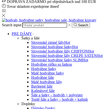
DOPRAVA ZADARMO pri objednávkach nad 100 EUR
Tovar skladom expedujeme ihneď
Search input
Search
PRE DÁMY
Šatky a šále
Slovenské zimné šály
Hot
Slovenské hodvábne šatky
Hot
Slovenské hodvábne šály CHIFFON
Hot
Slovenské hodvábne šály CREPE SATEN
Hot
Slovenské hodvábne šatky SLIM
Hot
Hodvábne rúško so šatkou
Hodvábne šatky
Malé hodvábne šatky
Hodvábne šále
Malé hodvábne šály
Bavlnené šále
Kašmírové šále
Šále a šatky – hodváb + polyester
Teplé šále a šatky – hodváb + kašmír
Doplnky
Dámske čiapky