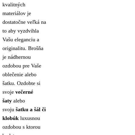
kvalitných
materiálov je
dostatočne veľká na
to aby vyzdvihla
Vašu eleganciu a
originalitu.
Brošňa
je nádhernou
ozdobou pre Vaše
oblečenie alebo
šatku. Ozdobte si
svoje
večerné
šaty
alebo
svoju
šatku a šál či
klobúk
luxusnou
ozdobou s ktorou