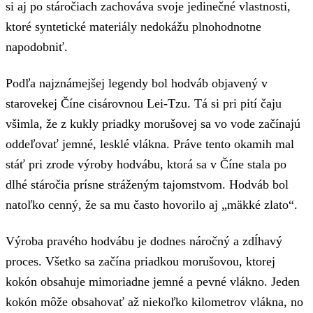
si aj po stáročiach zachováva svoje jedinečné vlastnosti,
ktoré syntetické materiály nedokážu plnohodnotne
napodobniť.
Podľa najznámejšej legendy bol hodváb objavený v
starovekej Číne cisárovnou Lei-Tzu. Tá si pri pití čaju
všimla, že z kukly priadky morušovej sa vo vode začínajú
oddeľovať jemné, lesklé vlákna. Práve tento okamih mal
stáť pri zrode výroby hodvábu, ktorá sa v Číne stala po
dlhé stáročia prísne stráženým tajomstvom. Hodváb bol
natoľko cenný, že sa mu často hovorilo aj „mäkké zlato“.
Výroba pravého hodvábu je dodnes náročný a zdĺhavý
proces. Všetko sa začína priadkou morušovou, ktorej
kokón obsahuje mimoriadne jemné a pevné vlákno. Jeden
kokón môže obsahovať až niekoľko kilometrov vlákna, no