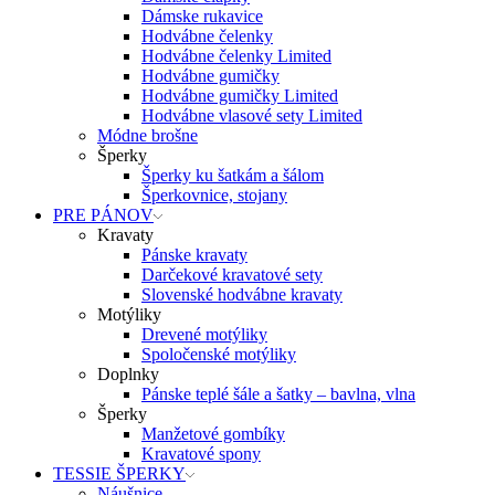
Dámske rukavice
Hodvábne čelenky
Hodvábne čelenky Limited
Hodvábne gumičky
Hodvábne gumičky Limited
Hodvábne vlasové sety Limited
Módne brošne
Šperky
Šperky ku šatkám a šálom
Šperkovnice, stojany
PRE PÁNOV
Kravaty
Pánske kravaty
Darčekové kravatové sety
Slovenské hodvábne kravaty
Motýliky
Drevené motýliky
Spoločenské motýliky
Doplnky
Pánske teplé šále a šatky – bavlna, vlna
Šperky
Manžetové gombíky
Kravatové spony
TESSIE ŠPERKY
Náušnice