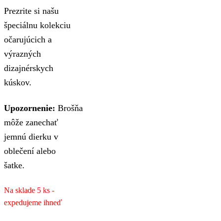
Prezrite si našu
špeciálnu kolekciu
očarujúcich a
výrazných
dizajnérskych
kúskov.
Upozornenie:
Brošňa
môže zanechať
jemnú dierku v
oblečení alebo
šatke.
Na sklade 5 ks -
expedujeme ihneď