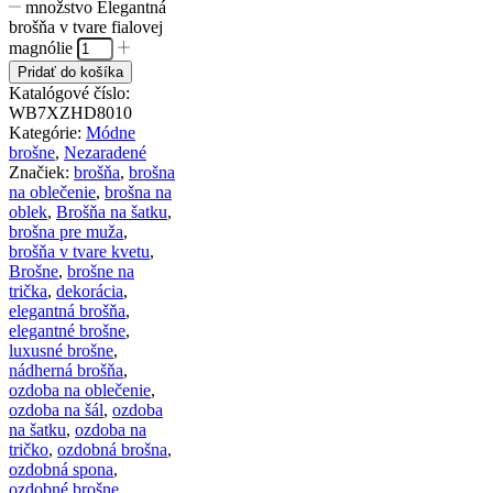
množstvo Elegantná
brošňa v tvare fialovej
magnólie
Pridať do košíka
Katalógové číslo:
WB7XZHD8010
Kategórie:
Módne
brošne
,
Nezaradené
Značiek:
brošňa
,
brošna
na oblečenie
,
brošna na
oblek
,
Brošňa na šatku
,
brošna pre muža
,
brošňa v tvare kvetu
,
Brošne
,
brošne na
trička
,
dekorácia
,
elegantná brošňa
,
elegantné brošne
,
luxusné brošne
,
nádherná brošňa
,
ozdoba na oblečenie
,
ozdoba na šál
,
ozdoba
na šatku
,
ozdoba na
tričko
,
ozdobná brošna
,
ozdobná spona
,
ozdobné brošne
,