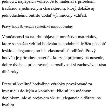
jednou z najlepších volieb. Je to materiál s príbehom,
tradíciou a jedinečným charakterom, ktorý dokáže aj
jednoduchému outfitu dodať výnimočný vzhľad.
Pravý hodváb verzus syntetické napodobeniny
V súčasnosti sa na trhu objavuje množstvo materiálov,
ktoré sa snažia vzhľad hodvábu napodobniť. Môžu pôsobiť
lesklo a elegantne, no ich vlastnosti sú odlišné. Pravý
hodváb je prírodný materiál, ktorý je príjemný na nosenie,
dobre dýcha a pri správnej starostlivosti si zachováva krásu
dlhé roky.
Preto sú kvalitné hodvábne výrobky považované za
investíciu do štýlu a komfortu. Nie sú len módnym
doplnkom, ale aj prejavom vkusu, elegancie a dôrazu na
kvalitu.