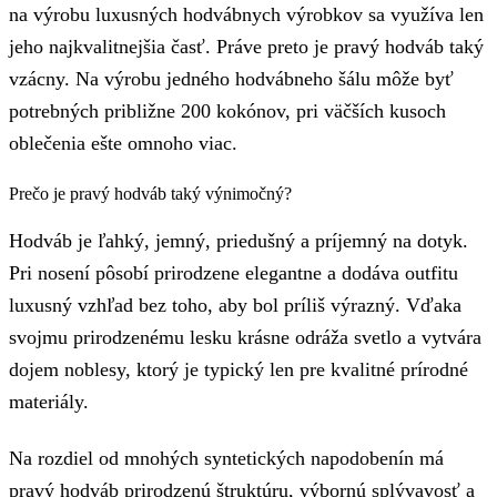
na výrobu luxusných hodvábnych výrobkov sa využíva len
jeho najkvalitnejšia časť. Práve preto je pravý hodváb taký
vzácny. Na výrobu jedného hodvábneho šálu môže byť
potrebných približne 200 kokónov, pri väčších kusoch
oblečenia ešte omnoho viac.
Prečo je pravý hodváb taký výnimočný?
Hodváb je ľahký, jemný, priedušný a príjemný na dotyk.
Pri nosení pôsobí prirodzene elegantne a dodáva outfitu
luxusný vzhľad bez toho, aby bol príliš výrazný. Vďaka
svojmu prirodzenému lesku krásne odráža svetlo a vytvára
dojem noblesy, ktorý je typický len pre kvalitné prírodné
materiály.
Na rozdiel od mnohých syntetických napodobenín má
pravý hodváb prirodzenú štruktúru, výbornú splývavosť a