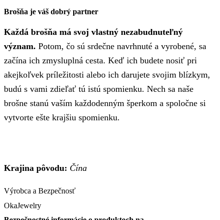
Brošňa je váš dobrý partner
Každá brošňa má svoj vlastný nezabudnuteľný
význam.
Potom, čo sú srdečne navrhnuté a vyrobené, sa
začína ich zmysluplná cesta. Keď ich budete nosiť pri
akejkoľvek príležitosti alebo ich darujete svojim blízkym,
budú s vami zdieľať tú istú spomienku. Nech sa naše
brošne stanú vaším každodenným šperkom a spoločne si
vytvorte ešte krajšiu spomienku.
Krajina pôvodu:
Čína
Výrobca a Bezpečnosť
OkaJewelry
Bezpečnostné informácie o produktoch na