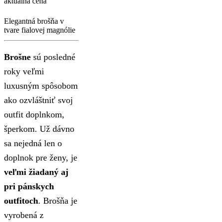
aktuálna cena
Elegantná brošňa v
tvare fialovej magnólie
Brošne
sú posledné
roky veľmi
luxusným spôsobom
ako ozvláštniť svoj
outfit doplnkom,
šperkom. Už dávno
sa nejedná len o
doplnok pre ženy, je
veľmi žiadaný aj
pri pánskych
outfitoch
. Brošňa je
vyrobená z