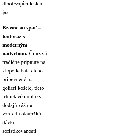
dlhotrvajúci lesk a
jas.
Brošne sú späť –
tentoraz s
moderným
nádychom.
Či už sú
tradične pripnuté na
klope kabáta alebo
pripevnené na
golieri košele, tieto
trblietavé doplnky
dodajú vášmu
vzhľadu okamžitú
dávku
sofistikovanosti.