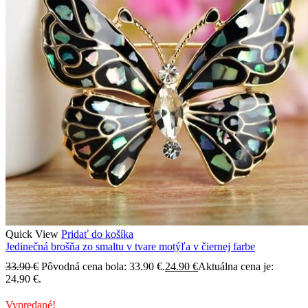
Quick View
Pridať do košíka
Jedinečná brošňa zo smaltu v tvare motýľa v čiernej farbe
33.90
€
Pôvodná cena bola: 33.90 €.
24.90
€
Aktuálna cena je:
24.90 €.
Vypredané!