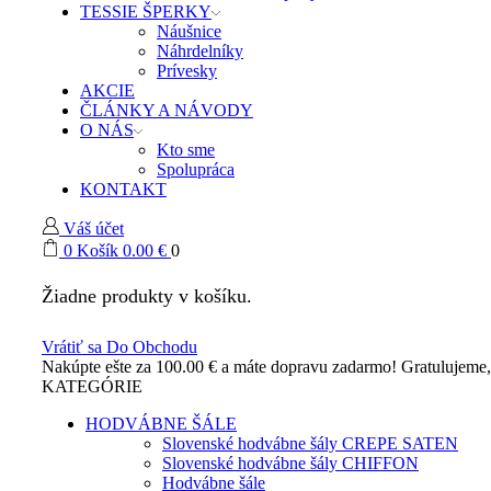
TESSIE ŠPERKY
Náušnice
Náhrdelníky
Prívesky
AKCIE
ČLÁNKY A NÁVODY
O NÁS
Kto sme
Spolupráca
KONTAKT
Váš účet
0
Košík
0.00
€
0
Žiadne produkty v košíku.
Vrátiť sa Do Obchodu
Nakúpte ešte za
100.00
€
a máte dopravu zadarmo!
Gratulujeme
KATEGÓRIE
HODVÁBNE ŠÁLE
Slovenské hodvábne šály CREPE SATEN
Slovenské hodvábne šály CHIFFON
Hodvábne šále