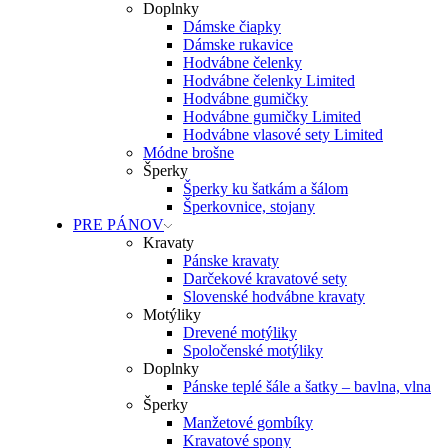
Doplnky
Dámske čiapky
Dámske rukavice
Hodvábne čelenky
Hodvábne čelenky Limited
Hodvábne gumičky
Hodvábne gumičky Limited
Hodvábne vlasové sety Limited
Módne brošne
Šperky
Šperky ku šatkám a šálom
Šperkovnice, stojany
PRE PÁNOV
Kravaty
Pánske kravaty
Darčekové kravatové sety
Slovenské hodvábne kravaty
Motýliky
Drevené motýliky
Spoločenské motýliky
Doplnky
Pánske teplé šále a šatky – bavlna, vlna
Šperky
Manžetové gombíky
Kravatové spony