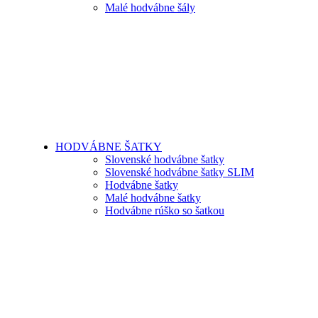
Malé hodvábne šály
HODVÁBNE ŠATKY
Slovenské hodvábne šatky
Slovenské hodvábne šatky SLIM
Hodvábne šatky
Malé hodvábne šatky
Hodvábne rúško so šatkou