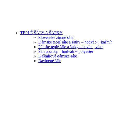
TEPLÉ ŠÁLY A ŠATKY
Slovenské zimné šále
Dámske teplé šále a šatky – hodváb + kašmír
Pánske teplé šále a šatky – bavlna, vlna
Šále a šatky – hodváb + polyester
Kašmírové dámske šále
Bavlnené šále