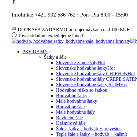
Facebook
Infolinka: +421 902 586 762 : Pon- Pia 8:00 - 15:00
DOPRAVA ZADARMO pri objednávkach nad 100 EUR
Tovar skladom expedujeme ihneď
PRE DÁMY
Šatky a šále
Slovenské zimné šály
Hot
Slovenské hodvábne šatky
Hot
Slovenské hodvábne šály CHIFFON
Hot
Slovenské hodvábne šály CREPE SATE
Slovenské hodvábne šatky SLIM
Hot
Hodvábne rúško so šatkou
Hodvábne šatky
Malé hodvábne šatky
Hodvábne šále
Malé hodvábne šály
Bavlnené šále
Kašmírové šále
Šále a šatky – hodváb + polyester
Teplé šále a šatky – hodváb + kašmír