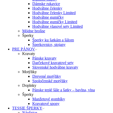
Dámske rukavice
Hodvábne čelenky
Hodvábne čelenky Limited
Hodvábne gumičky
Hodvábne gumičky Limited
Hodvábne vlasové sety Limited
Módne brošne
Šperky
Šperky ku šatkám a šálom
Šperkovnice, stojany
PRE PÁNOV
Kravaty
Pánske kravaty
Darčekové kravatové sety
Slovenské hodvábne kravaty
Motýliky
Drevené motýliky
Spoločenské motýliky
Doplnky
Pánske teplé šále a šatky – bavlna, vlna
Šperky
Manžetové gombíky
Kravatové spony
TESSIE ŠPERKY
Náušnice