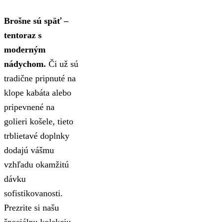
Brošne sú späť –
tentoraz s
moderným
nádychom.
Či už sú
tradične pripnuté na
klope kabáta alebo
pripevnené na
golieri košele, tieto
trblietavé doplnky
dodajú vášmu
vzhľadu okamžitú
dávku
sofistikovanosti.
Prezrite si našu
špeciálnu kolekciu