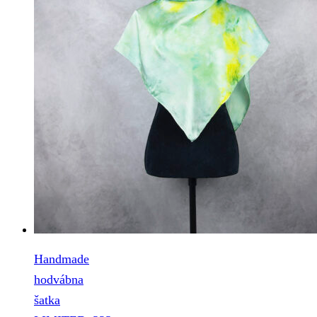
Handmade
hodvábna
šatka