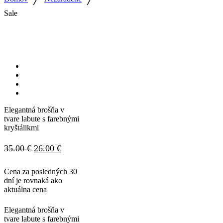
Sale
Elegantná brošňa v
tvare labute s farebnými
kryštálikmi
Pôvodná
Aktuálna
35.00
€
26.00
€
cena
cena
Cena za posledných 30
bola:
je:
dní je rovnaká ako
aktuálna cena
35.00 €.
26.00 €.
Elegantná brošňa v
tvare labute s farebnými