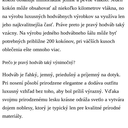
kokón môže obsahovať až niekoľko kilometrov vlákna, no
na výrobu luxusných hodvábnych výrobkov sa využíva len
jeho najkvalitnejšia časť. Práve preto je pravý hodváb taký
vzácny. Na výrobu jedného hodvábneho šálu môže byť
potrebných približne 200 kokónov, pri väčších kusoch
oblečenia ešte omnoho viac.
Prečo je pravý hodváb taký výnimočný?
Hodváb je ľahký, jemný, priedušný a príjemný na dotyk.
Pri nosení pôsobí prirodzene elegantne a dodáva outfitu
luxusný vzhľad bez toho, aby bol príliš výrazný. Vďaka
svojmu prirodzenému lesku krásne odráža svetlo a vytvára
dojem noblesy, ktorý je typický len pre kvalitné prírodné
materiály.