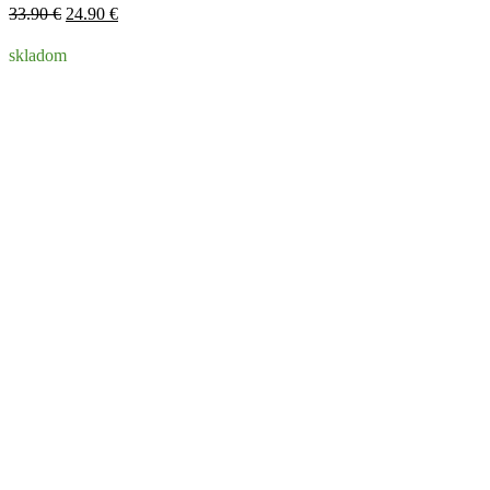
Pôvodná
Aktuálna
33.90
€
24.90
€
cena
cena
bola:
je:
skladom
33.90 €.
24.90 €.