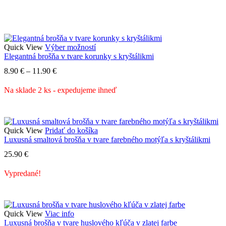
Tento
Quick View
Výber možností
produkt
Elegantná brošňa v tvare korunky s kryštálikmi
má
Price
8.90
€
–
11.90
€
viacero
range:
variantov.
8.90 €
Na sklade 2 ks - expedujeme ihneď
Možnosti
through
si
11.90 €
môžete
vybrať
na
Quick View
Pridať do košíka
stránke
Luxusná smaltová brošňa v tvare farebného motýľa s kryštálikmi
produktu.
25.90
€
Vypredané!
Quick View
Viac info
Luxusná brošňa v tvare huslového kľúča v zlatej farbe