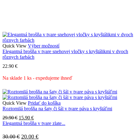
Tento
Quick View
Výber možností
produkt
Elegantná brošňa v tvare snehovej vločky s kryštálikmi v dvoch
má
rôznych farbách
viacero
22.90
€
variantov.
Možnosti
Na sklade 1 ks - expedujeme ihneď
si
môžete
vybrať
na
stránke
Quick View
Pridať do košíka
produktu.
Roztomilá brošňa na šaty či šál v tvare páva s kryštáľmi
Pôvodná
Aktuálna
29.90
€
15.90
€
cena
cena
Elegantná brošňa v tvare zlate...
bola:
je:
29.90 €.
15.90 €.
Pôvodná
Aktuálna
30.00
€
20.00
€