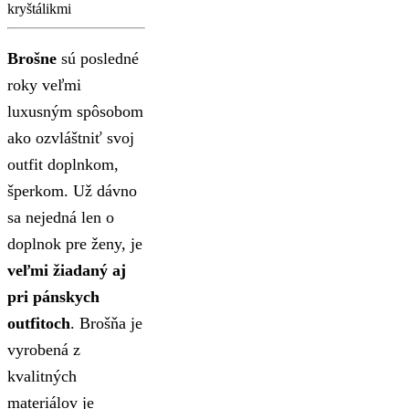
kryštálikmi
Brošne
sú posledné
roky veľmi
luxusným spôsobom
ako ozvláštniť svoj
outfit doplnkom,
šperkom. Už dávno
sa nejedná len o
doplnok pre ženy, je
veľmi žiadaný aj
pri pánskych
outfitoch
. Brošňa je
vyrobená z
kvalitných
materiálov je