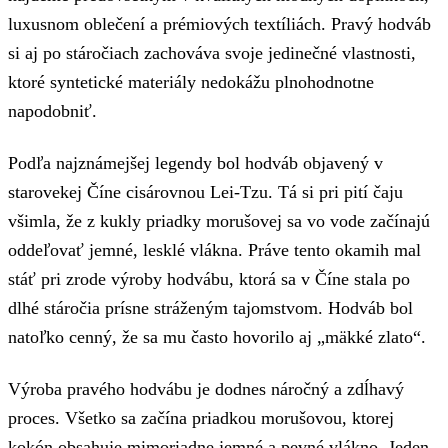
luxusnom oblečení a prémiových textíliách. Pravý hodváb
si aj po stáročiach zachováva svoje jedinečné vlastnosti,
ktoré syntetické materiály nedokážu plnohodnotne
napodobniť.
Podľa najznámejšej legendy bol hodváb objavený v
starovekej Číne cisárovnou Lei-Tzu. Tá si pri pití čaju
všimla, že z kukly priadky morušovej sa vo vode začínajú
oddeľovať jemné, lesklé vlákna. Práve tento okamih mal
stáť pri zrode výroby hodvábu, ktorá sa v Číne stala po
dlhé stáročia prísne stráženým tajomstvom. Hodváb bol
natoľko cenný, že sa mu často hovorilo aj „mäkké zlato“.
Výroba pravého hodvábu je dodnes náročný a zdĺhavý
proces. Všetko sa začína priadkou morušovou, ktorej
kokón obsahuje mimoriadne jemné a pevné vlákno. Jeden