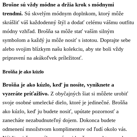
Brošne sú vždy módne a držia krok s módnymi
trendmi.
Sú skvelým módnym doplnkom, ktorý môže
skrášliť váš každodenný štýl a dodať celému vášmu outfitu
módny vzhľad. Brošňa sa môže stať vaším silným
symbolom a každý ju môže nosiť s istotou. Doprajte sebe
alebo svojim blízkym našu kolekciu, aby ste boli vždy
pripravení na akúkoľvek príležitosť.
Brošňa je ako kúzlo
Brošňa je ako kúzlo, keď ju nosíte, vyniknete a
vyzeráte príťažlivo.
Z obyčajných šiat si môžete urobiť
svoje osobné umelecké dielo, ktoré je jedinečné. Brošňa
ako kúzlo, keď ju budete nosiť, upútate pozornosť a
zanecháte nezabudnuteľný dojem. Dokonca budete
odmenení množstvom komplimentov od ľudí okolo vás.