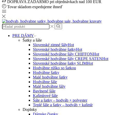
DOPRAVA ZADARMO pri objednávkach nad 100 EUR
Tovar skladom expedujeme ihneď
Search
input
Search
PRE DÁMY
Šatky a šále
Slovenské zimné šály
Hot
Slovenské hodvábne šatky
Hot
Slovenské hodvábne šály CHIFFON
Hot
Slovenské hodvábne šály CREPE SATEN
Hot
Slovenské hodvábne šatky SLIM
Hot
Hodvábne rúško so šatkou
Hodvábne šatky
Malé hodvábne šatky
Hodvábne šále
Malé hodvábne šály
Bavlnené šále
Kašmírové šále
Šále a šatky – hodváb + polyester
Teplé šále a šatky – hodváb + kašmír
Doplnky
Dámske čiapky