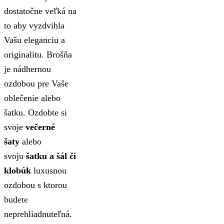
dostatočne veľká na
to aby vyzdvihla
Vašu eleganciu a
originalitu.
Brošňa
je nádhernou
ozdobou pre Vaše
oblečenie alebo
šatku. Ozdobte si
svoje
večerné
šaty
alebo
svoju
šatku a šál či
klobúk
luxusnou
ozdobou s ktorou
budete
neprehliadnuteľná.