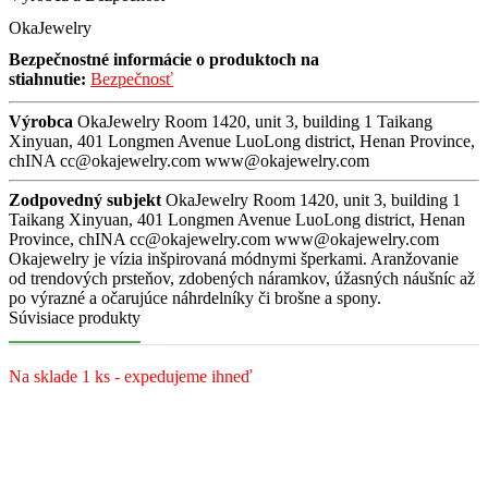
OkaJewelry
Bezpečnostné informácie o produktoch na
stiahnutie:
Bezpečnosť
Výrobca
OkaJewelry Room 1420, unit 3, building 1 Taikang
Xinyuan, 401 Longmen Avenue LuoLong district, Henan Province,
chINA cc@okajewelry.com www@okajewelry.com
Zodpovedný subjekt
OkaJewelry Room 1420, unit 3, building 1
Taikang Xinyuan, 401 Longmen Avenue LuoLong district, Henan
Province, chINA cc@okajewelry.com www@okajewelry.com
Okajewelry je vízia inšpirovaná módnymi šperkami. Aranžovanie
od trendových prsteňov, zdobených náramkov, úžasných náušníc až
po výrazné a očarujúce náhrdelníky či brošne a spony.
Súvisiace produkty
Na sklade 1 ks - expedujeme ihneď