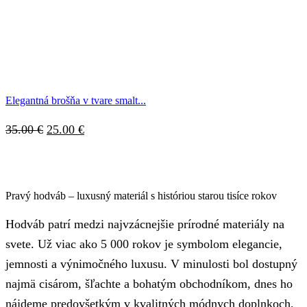
cena
cena
bola:
je:
30.00 €.
20.00 €.
Elegantná brošňa v tvare smalt...
Pôvodná
Aktuálna
35.00
€
25.00
€
cena
cena
bola:
je:
35.00 €.
25.00 €.
Pravý hodváb – luxusný materiál s históriou starou tisíce rokov
Hodváb patrí medzi najvzácnejšie prírodné materiály na
svete. Už viac ako 5 000 rokov je symbolom elegancie,
jemnosti a výnimočného luxusu. V minulosti bol dostupný
najmä cisárom, šľachte a bohatým obchodníkom, dnes ho
nájdeme predovšetkým v kvalitných módnych doplnkoch,