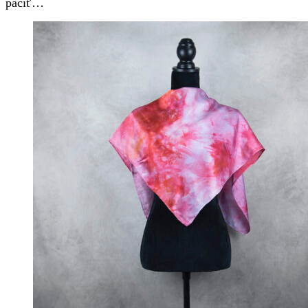
páčiť…