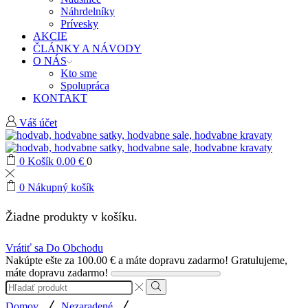
Náhrdelníky
Prívesky
AKCIE
ČLÁNKY A NÁVODY
O NÁS
Kto sme
Spolupráca
KONTAKT
Váš účet
0
Košík
0.00
€
0
0
Nákupný košík
Žiadne produkty v košíku.
Vrátiť sa Do Obchodu
Nakúpte ešte za
100.00
€
a máte dopravu zadarmo!
Gratulujeme,
máte dopravu zadarmo!
Search
input
Search
/
/
Domov
Nezaradené