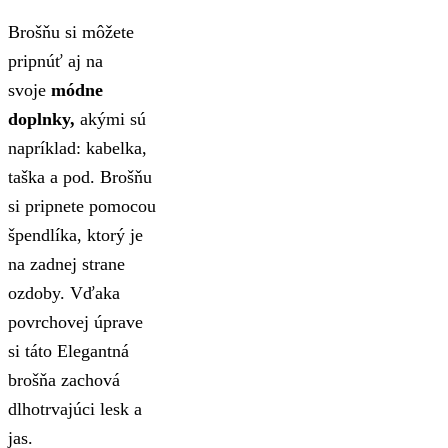
Brošňu si môžete
pripnúť aj na
svoje
módne
doplnky,
akými sú
napríklad: kabelka,
taška a pod. Brošňu
si pripnete pomocou
špendlíka, ktorý je
na zadnej strane
ozdoby. Vďaka
povrchovej úprave
si táto Elegantná
brošňa zachová
dlhotrvajúci lesk a
jas.