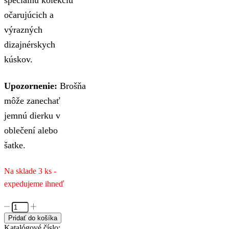
očarujúcich a
výrazných
dizajnérskych
kúskov.
Upozornenie:
Brošňa
môže zanechať
jemnú dierku v
oblečení alebo
šatke.
Na sklade 3 ks -
expedujeme ihneď
množstvo
Elegantná
Pridať do košíka
brošňa
Katalógové číslo: