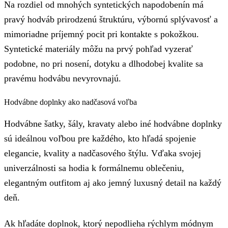
Na rozdiel od mnohých syntetických napodobenín má
pravý hodváb prirodzenú štruktúru, výbornú splývavosť a
mimoriadne príjemný pocit pri kontakte s pokožkou.
Syntetické materiály môžu na prvý pohľad vyzerať
podobne, no pri nosení, dotyku a dlhodobej kvalite sa
pravému hodvábu nevyrovnajú.
Hodvábne doplnky ako nadčasová voľba
Hodvábne šatky, šály, kravaty alebo iné hodvábne doplnky
sú ideálnou voľbou pre každého, kto hľadá spojenie
elegancie, kvality a nadčasového štýlu. Vďaka svojej
univerzálnosti sa hodia k formálnemu oblečeniu,
elegantným outfitom aj ako jemný luxusný detail na každý
deň.
Ak hľadáte doplnok, ktorý nepodlieha rýchlym módnym