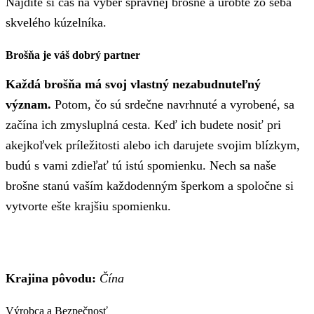
Nájdite si čas na výber správnej brošne a urobte zo seba
skvelého kúzelníka.
Brošňa je váš dobrý partner
Každá brošňa má svoj vlastný nezabudnuteľný
význam.
Potom, čo sú srdečne navrhnuté a vyrobené, sa
začína ich zmysluplná cesta. Keď ich budete nosiť pri
akejkoľvek príležitosti alebo ich darujete svojim blízkym,
budú s vami zdieľať tú istú spomienku. Nech sa naše
brošne stanú vaším každodenným šperkom a spoločne si
vytvorte ešte krajšiu spomienku.
Krajina pôvodu:
Čína
Výrobca a Bezpečnosť