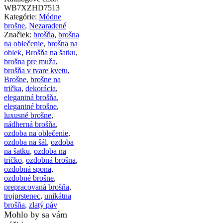
v
WB7XZHD7513
tvare
Kategórie:
Módne
labute
brošne
,
Nezaradené
s
Značiek:
brošňa
,
brošna
farebnými
na oblečenie
,
brošna na
kryštálikmi
oblek
,
Brošňa na šatku
,
brošna pre muža
,
brošňa v tvare kvetu
,
Brošne
,
brošne na
trička
,
dekorácia
,
elegantná brošňa
,
elegantné brošne
,
luxusné brošne
,
nádherná brošňa
,
ozdoba na oblečenie
,
ozdoba na šál
,
ozdoba
na šatku
,
ozdoba na
tričko
,
ozdobná brošna
,
ozdobná spona
,
ozdobné brošne
,
prepracovaná brošňa
,
trojprstenec
,
unikátna
brošňa
,
zlatý páv
Mohlo by sa vám