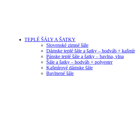
TEPLÉ ŠÁLY A ŠATKY
Slovenské zimné šále
Dámske teplé šále a šatky – hodváb + kašmír
Pánske teplé šále a šatky – bavlna, vlna
Šále a šatky – hodváb + polyester
Kašmírové dámske šále
Bavlnené šále