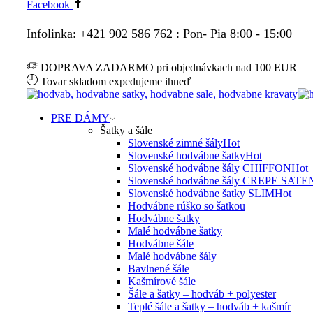
Facebook
Infolinka: +421 902 586 762 : Pon- Pia 8:00 - 15:00
DOPRAVA ZADARMO pri objednávkach nad 100 EUR
Tovar skladom expedujeme ihneď
PRE DÁMY
Šatky a šále
Slovenské zimné šály
Hot
Slovenské hodvábne šatky
Hot
Slovenské hodvábne šály CHIFFON
Hot
Slovenské hodvábne šály CREPE SATE
Slovenské hodvábne šatky SLIM
Hot
Hodvábne rúško so šatkou
Hodvábne šatky
Malé hodvábne šatky
Hodvábne šále
Malé hodvábne šály
Bavlnené šále
Kašmírové šále
Šále a šatky – hodváb + polyester
Teplé šále a šatky – hodváb + kašmír