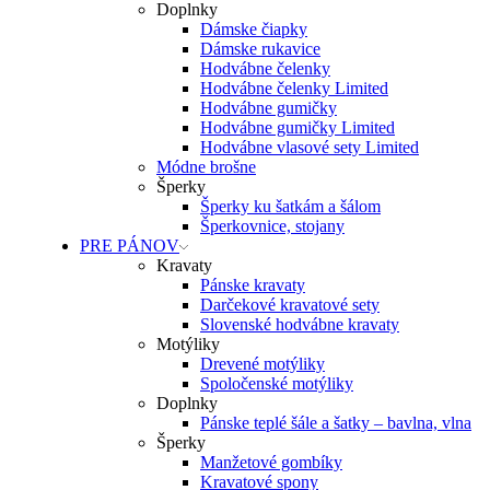
Doplnky
Dámske čiapky
Dámske rukavice
Hodvábne čelenky
Hodvábne čelenky Limited
Hodvábne gumičky
Hodvábne gumičky Limited
Hodvábne vlasové sety Limited
Módne brošne
Šperky
Šperky ku šatkám a šálom
Šperkovnice, stojany
PRE PÁNOV
Kravaty
Pánske kravaty
Darčekové kravatové sety
Slovenské hodvábne kravaty
Motýliky
Drevené motýliky
Spoločenské motýliky
Doplnky
Pánske teplé šále a šatky – bavlna, vlna
Šperky
Manžetové gombíky
Kravatové spony