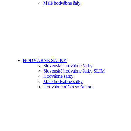
Malé hodvábne šály
HODVÁBNE ŠATKY
Slovenské hodvábne šatky
Slovenské hodvábne šatky SLIM
Hodvábne šatky
Malé hodvábne šatky
Hodvábne rúško so šatkou