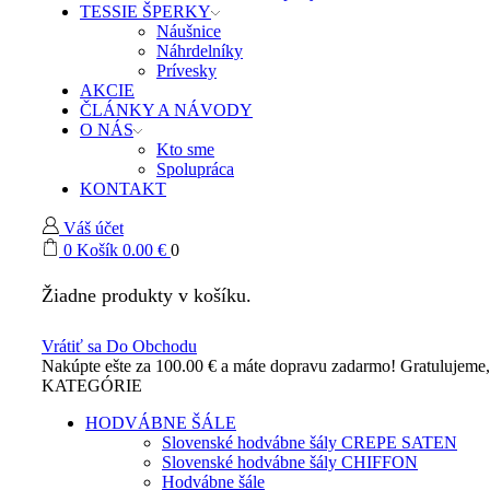
TESSIE ŠPERKY
Náušnice
Náhrdelníky
Prívesky
AKCIE
ČLÁNKY A NÁVODY
O NÁS
Kto sme
Spolupráca
KONTAKT
Váš účet
0
Košík
0.00
€
0
Žiadne produkty v košíku.
Vrátiť sa Do Obchodu
Nakúpte ešte za
100.00
€
a máte dopravu zadarmo!
Gratulujeme
KATEGÓRIE
HODVÁBNE ŠÁLE
Slovenské hodvábne šály CREPE SATEN
Slovenské hodvábne šály CHIFFON
Hodvábne šále