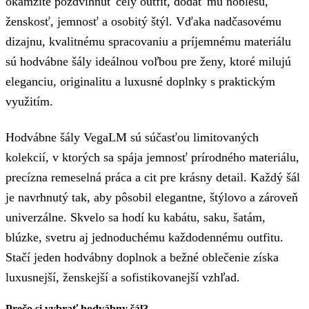
okamžite pozdvihnúť celý outfit, dodať mu noblesu,
ženskosť, jemnosť a osobitý štýl. Vďaka nadčasovému
dizajnu, kvalitnému spracovaniu a príjemnému materiálu
sú hodvábne šály ideálnou voľbou pre ženy, ktoré milujú
eleganciu, originalitu a luxusné doplnky s praktickým
využitím.
Hodvábne šály VegaLM sú súčasťou limitovaných
kolekcií, v ktorých sa spája jemnosť prírodného materiálu,
precízna remeselná práca a cit pre krásny detail. Každý šál
je navrhnutý tak, aby pôsobil elegantne, štýlovo a zároveň
univerzálne. Skvelo sa hodí ku kabátu, saku, šatám,
blúzke, svetru aj jednoduchému každodennému outfitu.
Stačí jeden hodvábny doplnok a bežné oblečenie získa
luxusnejší, ženskejší a sofistikovanejší vzhľad.
Prečo si vybrať hodvábny šál?