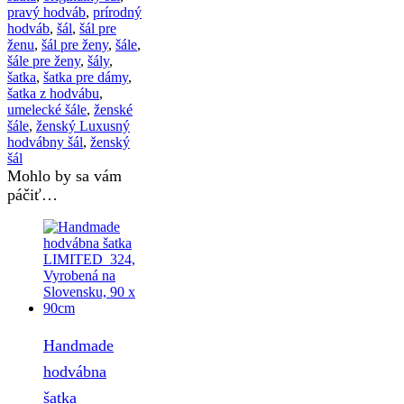
pravý hodváb
,
prírodný
hodváb
,
šál
,
šál pre
ženu
,
šál pre ženy
,
šále
,
šále pre ženy
,
šály
,
šatka
,
šatka pre dámy
,
šatka z hodvábu
,
umelecké šále
,
ženské
šále
,
ženský Luxusný
hodvábny šál
,
ženský
šál
Mohlo by sa vám
páčiť…
Handmade
hodvábna
šatka