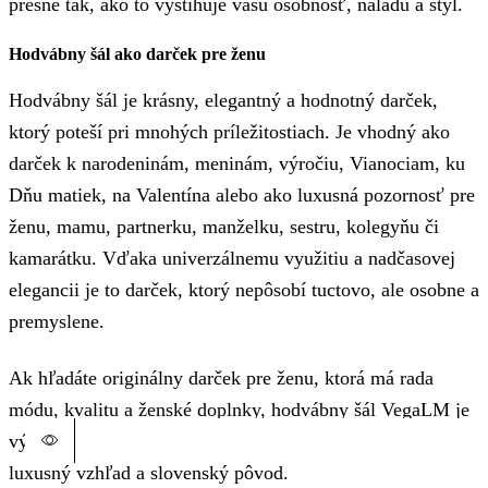
presne tak, ako to vystihuje vašu osobnosť, náladu a štýl.
Hodvábny šál ako darček pre ženu
Hodvábny šál je krásny, elegantný a hodnotný darček,
ktorý poteší pri mnohých príležitostiach. Je vhodný ako
darček k narodeninám, meninám, výročiu, Vianociam, ku
Dňu matiek, na Valentína alebo ako luxusná pozornosť pre
ženu, mamu, partnerku, manželku, sestru, kolegyňu či
kamarátku. Vďaka univerzálnemu využitiu a nadčasovej
elegancii je to darček, ktorý nepôsobí tuctovo, ale osobne a
premyslene.
Ak hľadáte originálny darček pre ženu, ktorá má rada
módu, kvalitu a ženské doplnky, hodvábny šál VegaLM je
výbornou voľbou. Spája v sebe praktickosť, estetiku,
luxusný vzhľad a slovenský pôvod.
Tento