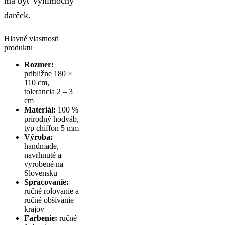
má byť výnimočný
darček.
Hlavné vlastnosti
produktu
Rozmer:
približne 180 ×
110 cm,
tolerancia 2 – 3
cm
Materiál:
100 %
prírodný hodváb,
typ chiffon 5 mm
Výroba:
handmade,
navrhnuté a
vyrobené na
Slovensku
Spracovanie:
ručné rolovanie a
ručné obšívanie
krajov
Farbenie:
ručné