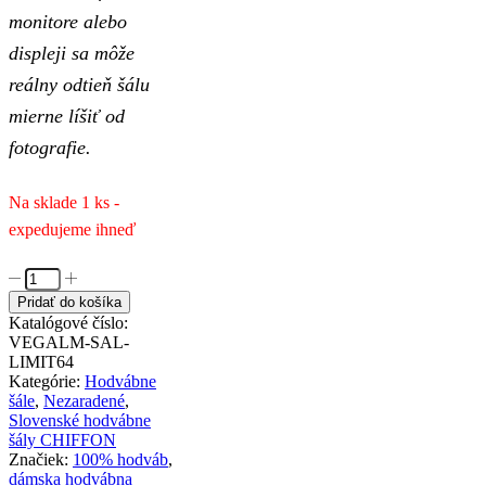
monitore alebo
displeji sa môže
reálny odtieň šálu
mierne líšiť od
fotografie.
Na sklade 1 ks -
expedujeme ihneď
množstvo
Handmade
Pridať do košíka
hodvábny
Katalógové číslo:
šál
VEGALM-SAL-
LIMITED_064,
LIMIT64
Vyrobený
Kategórie:
Hodvábne
na
šále
,
Nezaradené
,
Slovensku,
Slovenské hodvábne
180
šály CHIFFON
x
Značiek:
100% hodváb
,
110cm
dámska hodvábna