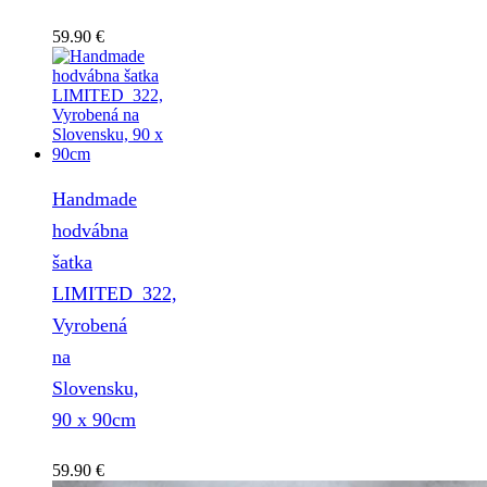
59.90
€
Handmade
hodvábna
šatka
LIMITED_322,
Vyrobená
na
Slovensku,
90 x 90cm
59.90
€