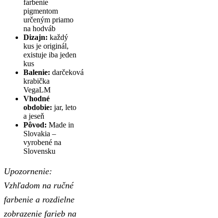
farbenie
pigmentom
určeným priamo
na hodváb
Dizajn:
každý
kus je originál,
existuje iba jeden
kus
Balenie:
darčeková
krabička
VegaLM
Vhodné
obdobie:
jar, leto
a jeseň
Pôvod:
Made in
Slovakia –
vyrobené na
Slovensku
Upozornenie:
Vzhľadom na ručné
farbenie a rozdielne
zobrazenie farieb na