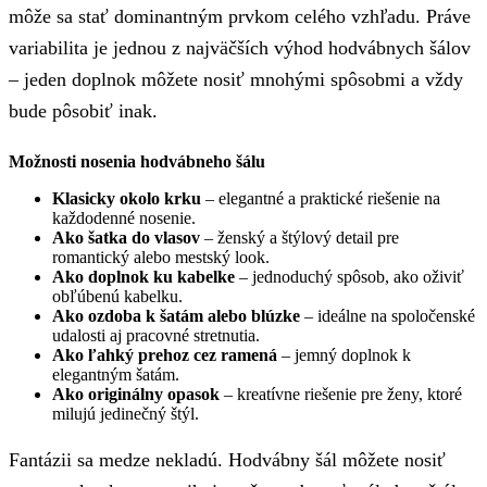
môže sa stať dominantným prvkom celého vzhľadu. Práve
variabilita je jednou z najväčších výhod hodvábnych šálov
– jeden doplnok môžete nosiť mnohými spôsobmi a vždy
bude pôsobiť inak.
Možnosti nosenia hodvábneho šálu
Klasicky okolo krku
– elegantné a praktické riešenie na
každodenné nosenie.
Ako šatka do vlasov
– ženský a štýlový detail pre
romantický alebo mestský look.
Ako doplnok ku kabelke
– jednoduchý spôsob, ako oživiť
obľúbenú kabelku.
Ako ozdoba k šatám alebo blúzke
– ideálne na spoločenské
udalosti aj pracovné stretnutia.
Ako ľahký prehoz cez ramená
– jemný doplnok k
elegantným šatám.
Ako originálny opasok
– kreatívne riešenie pre ženy, ktoré
milujú jedinečný štýl.
Fantázii sa medze nekladú. Hodvábny šál môžete nosiť