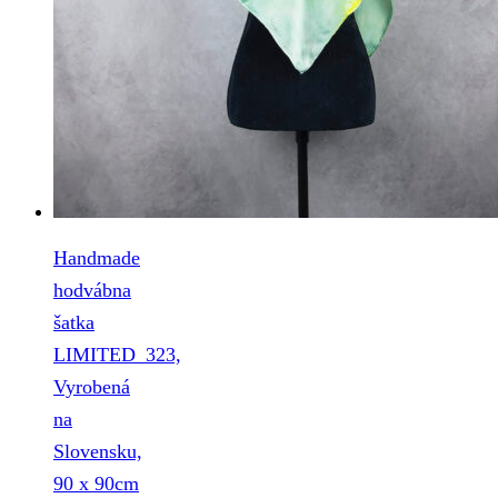
Handmade
hodvábna
šatka
LIMITED_323,
Vyrobená
na
Slovensku,
90 x 90cm