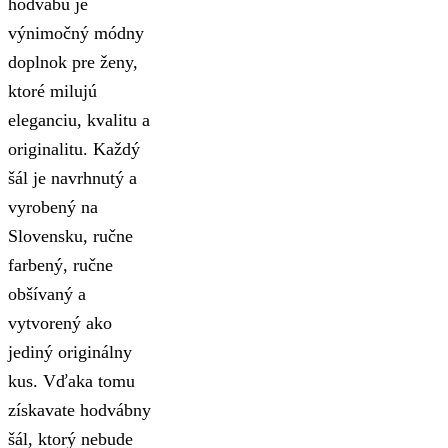
hodvábu je
výnimočný módny
doplnok pre ženy,
ktoré milujú
eleganciu, kvalitu a
originalitu. Každý
šál je navrhnutý a
vyrobený na
Slovensku, ručne
farbený, ručne
obšívaný a
vytvorený ako
jediný originálny
kus. Vďaka tomu
získavate hodvábny
šál, ktorý nebude