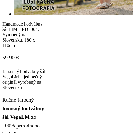
Handmade hodvábny
šál LIMITED_064,
Vyrobený na
Slovensku, 180 x
110cm
59.90
€
Luxusný hodvábny šál
VegaLM – jedinečný
originál vyrobený na
Slovensku
Ručne farbený
luxusný hodvábny
šál VegaLM
zo
100% prírodného