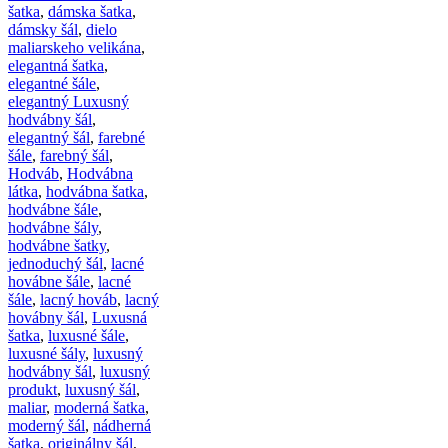
šatka
,
dámska šatka
,
dámsky šál
,
dielo
maliarskeho velikána
,
elegantná šatka
,
elegantné šále
,
elegantný Luxusný
hodvábny šál
,
elegantný šál
,
farebné
šále
,
farebný šál
,
Hodváb
,
Hodvábna
látka
,
hodvábna šatka
,
hodvábne šále
,
hodvábne šály
,
hodvábne šatky
,
jednoduchý šál
,
lacné
hovábne šále
,
lacné
šále
,
lacný hováb
,
lacný
hovábny šál
,
Luxusná
šatka
,
luxusné šále
,
luxusné šály
,
luxusný
hodvábny šál
,
luxusný
produkt
,
luxusný šál
,
maliar
,
moderná šatka
,
moderný šál
,
nádherná
šatka
,
originálny šál
,