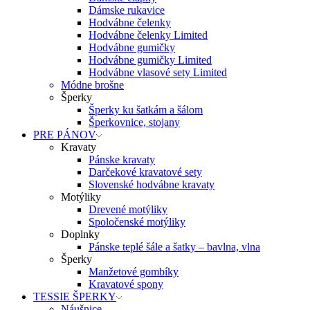
Dámske rukavice
Hodvábne čelenky
Hodvábne čelenky Limited
Hodvábne gumičky
Hodvábne gumičky Limited
Hodvábne vlasové sety Limited
Módne brošne
Šperky
Šperky ku šatkám a šálom
Šperkovnice, stojany
PRE PÁNOV
Kravaty
Pánske kravaty
Darčekové kravatové sety
Slovenské hodvábne kravaty
Motýliky
Drevené motýliky
Spoločenské motýliky
Doplnky
Pánske teplé šále a šatky – bavlna, vlna
Šperky
Manžetové gombíky
Kravatové spony
TESSIE ŠPERKY
Náušnice