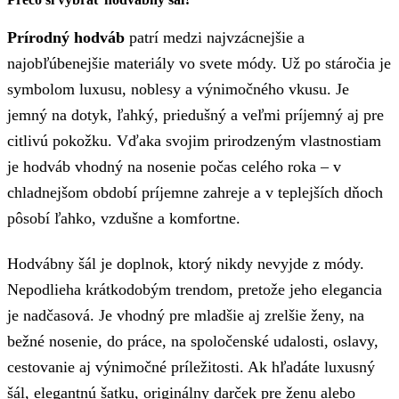
Prírodný hodváb
patrí medzi najvzácnejšie a
najobľúbenejšie materiály vo svete módy. Už po stáročia je
symbolom luxusu, noblesy a výnimočného vkusu. Je
jemný na dotyk, ľahký, priedušný a veľmi príjemný aj pre
citlivú pokožku. Vďaka svojim prirodzeným vlastnostiam
je hodváb vhodný na nosenie počas celého roka – v
chladnejšom období príjemne zahreje a v teplejších dňoch
pôsobí ľahko, vzdušne a komfortne.
Hodvábny šál je doplnok, ktorý nikdy nevyjde z módy.
Nepodlieha krátkodobým trendom, pretože jeho elegancia
je nadčasová. Je vhodný pre mladšie aj zrelšie ženy, na
bežné nosenie, do práce, na spoločenské udalosti, oslavy,
cestovanie aj výnimočné príležitosti. Ak hľadáte luxusný
šál, elegantnú šatku, originálny darček pre ženu alebo