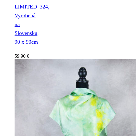
LIMITED_324,
Vyrobená
na
Slovensku,
90 x 90cm
59.90
€