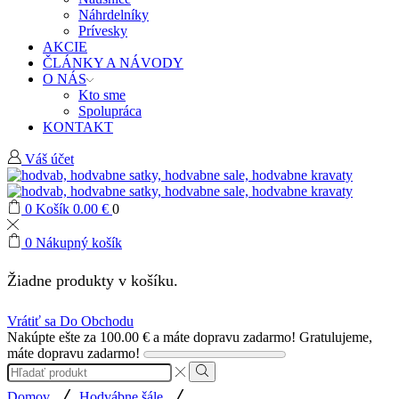
Náhrdelníky
Prívesky
AKCIE
ČLÁNKY A NÁVODY
O NÁS
Kto sme
Spolupráca
KONTAKT
Váš účet
0
Košík
0.00
€
0
0
Nákupný košík
Žiadne produkty v košíku.
Vrátiť sa Do Obchodu
Nakúpte ešte za
100.00
€
a máte dopravu zadarmo!
Gratulujeme,
máte dopravu zadarmo!
Search
input
Search
/
/
Domov
Hodvábne šále