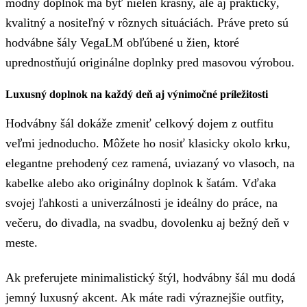
módny doplnok má byť nielen krásny, ale aj praktický,
kvalitný a nositeľný v rôznych situáciách. Práve preto sú
hodvábne šály VegaLM obľúbené u žien, ktoré
uprednostňujú originálne doplnky pred masovou výrobou.
Luxusný doplnok na každý deň aj výnimočné príležitosti
Hodvábny šál dokáže zmeniť celkový dojem z outfitu
veľmi jednoducho. Môžete ho nosiť klasicky okolo krku,
elegantne prehodený cez ramená, uviazaný vo vlasoch, na
kabelke alebo ako originálny doplnok k šatám. Vďaka
svojej ľahkosti a univerzálnosti je ideálny do práce, na
večeru, do divadla, na svadbu, dovolenku aj bežný deň v
meste.
Ak preferujete minimalistický štýl, hodvábny šál mu dodá
jemný luxusný akcent. Ak máte radi výraznejšie outfity,