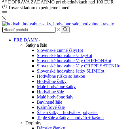
DOPRAVA ZADARMO pri objednávkach nad 100 EUR
Tovar skladom expedujeme ihneď
Search
input
Search
PRE DÁMY
Šatky a šále
Slovenské zimné šály
Hot
Slovenské hodvábne šatky
Hot
Slovenské hodvábne šály CHIFFON
Hot
Slovenské hodvábne šály CREPE SATEN
Hot
Slovenské hodvábne šatky SLIM
Hot
Hodvábne rúško so šatkou
Hodvábne šatky
Malé hodvábne šatky
Hodvábne šále
Malé hodvábne šály
Bavlnené šále
Kašmírové šále
Šále a šatky – hodváb + polyester
Teplé šále a šatky – hodváb + kašmír
Doplnky
Dámske čiapky